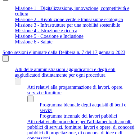
Missione 1 - Digitalizzazione, innovazione, competitività e
cultura
Missione 2 - Rivoluzione verde e transazione ecologica
Missione 3 - Infrastrutture per una mobilità sostenibile
Missione 4 - Istruzione e ricerca
Missione 5 - Coesione e Inclusione
Missione 6 - Salute
Sotto-sezioni eliminate dalla Delibera n. 7 del 17 gennaio 2023
Atti delle amministrazioni aggiudicatrici e degli enti
aggiudicatori distintamente per ogni procedura
Atti relativi alla programmazione di lavori, opere,
servizi e forniture
Programma biennale degli acquisiti di beni e
servizi
Programma triennale dei lavori pubblici
Atti relativi alle procedure per l'affidamento di appalti
pubblici di servizi, forniture, lavori e opere, di concorsi
pubblici di progettazione, di concorsi di idee e di
concessioni