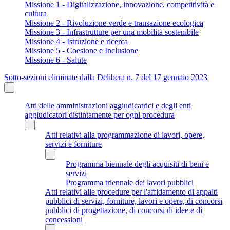
Missione 1 - Digitalizzazione, innovazione, competitività e
cultura
Missione 2 - Rivoluzione verde e transazione ecologica
Missione 3 - Infrastrutture per una mobilità sostenibile
Missione 4 - Istruzione e ricerca
Missione 5 - Coesione e Inclusione
Missione 6 - Salute
Sotto-sezioni eliminate dalla Delibera n. 7 del 17 gennaio 2023
Atti delle amministrazioni aggiudicatrici e degli enti
aggiudicatori distintamente per ogni procedura
Atti relativi alla programmazione di lavori, opere,
servizi e forniture
Programma biennale degli acquisiti di beni e
servizi
Programma triennale dei lavori pubblici
Atti relativi alle procedure per l'affidamento di appalti
pubblici di servizi, forniture, lavori e opere, di concorsi
pubblici di progettazione, di concorsi di idee e di
concessioni