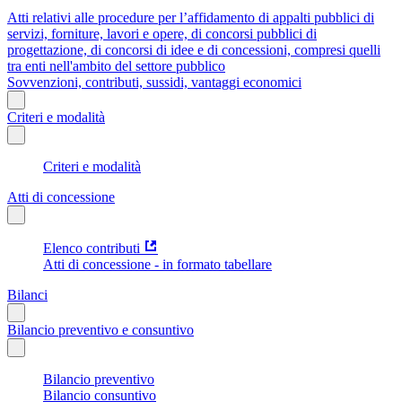
Atti relativi alle procedure per l’affidamento di appalti pubblici di
servizi, forniture, lavori e opere, di concorsi pubblici di
progettazione, di concorsi di idee e di concessioni, compresi quelli
tra enti nell'ambito del settore pubblico
Sovvenzioni, contributi, sussidi, vantaggi economici
Criteri e modalità
Criteri e modalità
Atti di concessione
Elenco contributi
Atti di concessione - in formato tabellare
Bilanci
Bilancio preventivo e consuntivo
Bilancio preventivo
Bilancio consuntivo