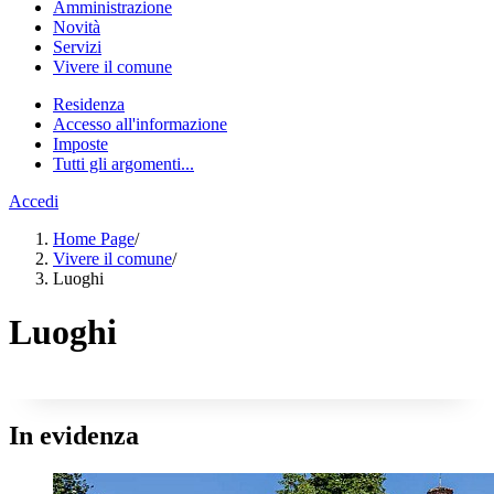
Amministrazione
Novità
Servizi
Vivere il comune
Residenza
Accesso all'informazione
Imposte
Tutti gli argomenti...
Accedi
Home Page
/
Vivere il comune
/
Luoghi
Luoghi
In evidenza