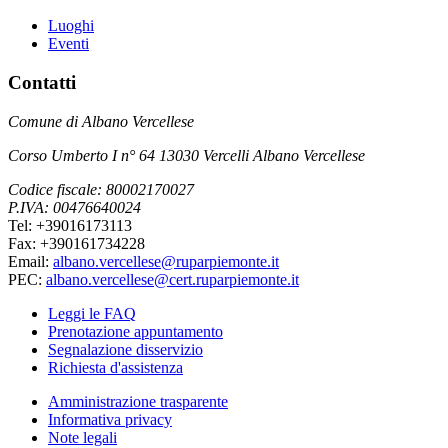
Luoghi
Eventi
Contatti
Comune di Albano Vercellese
Corso Umberto I n° 64 13030 Vercelli Albano Vercellese
Codice fiscale: 80002170027
P.IVA: 00476640024
Tel: +39016173113
Fax: +390161734228
Email:
albano.vercellese@ruparpiemonte.it
PEC:
albano.vercellese@cert.ruparpiemonte.it
Leggi le FAQ
Prenotazione appuntamento
Segnalazione disservizio
Richiesta d'assistenza
Amministrazione trasparente
Informativa privacy
Note legali