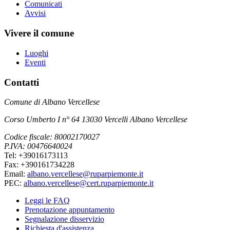
Comunicati
Avvisi
Vivere il comune
Luoghi
Eventi
Contatti
Comune di Albano Vercellese
Corso Umberto I n° 64 13030 Vercelli Albano Vercellese
Codice fiscale: 80002170027
P.IVA: 00476640024
Tel: +39016173113
Fax: +390161734228
Email:
albano.vercellese@ruparpiemonte.it
PEC:
albano.vercellese@cert.ruparpiemonte.it
Leggi le FAQ
Prenotazione appuntamento
Segnalazione disservizio
Richiesta d'assistenza