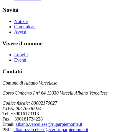
Novità
Notizie
Comunicati
Avvisi
Vivere il comune
Luoghi
Eventi
Contatti
Comune di Albano Vercellese
Corso Umberto I n° 64 13030 Vercelli Albano Vercellese
Codice fiscale: 80002170027
P.IVA: 00476640024
Tel: +39016173113
Fax: +390161734228
Email:
albano.vercellese@ruparpiemonte.it
PEC:
albano.vercellese@cert.ruparpiemonte.it