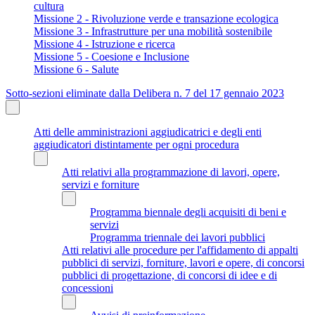
cultura
Missione 2 - Rivoluzione verde e transazione ecologica
Missione 3 - Infrastrutture per una mobilità sostenibile
Missione 4 - Istruzione e ricerca
Missione 5 - Coesione e Inclusione
Missione 6 - Salute
Sotto-sezioni eliminate dalla Delibera n. 7 del 17 gennaio 2023
Atti delle amministrazioni aggiudicatrici e degli enti
aggiudicatori distintamente per ogni procedura
Atti relativi alla programmazione di lavori, opere,
servizi e forniture
Programma biennale degli acquisiti di beni e
servizi
Programma triennale dei lavori pubblici
Atti relativi alle procedure per l'affidamento di appalti
pubblici di servizi, forniture, lavori e opere, di concorsi
pubblici di progettazione, di concorsi di idee e di
concessioni