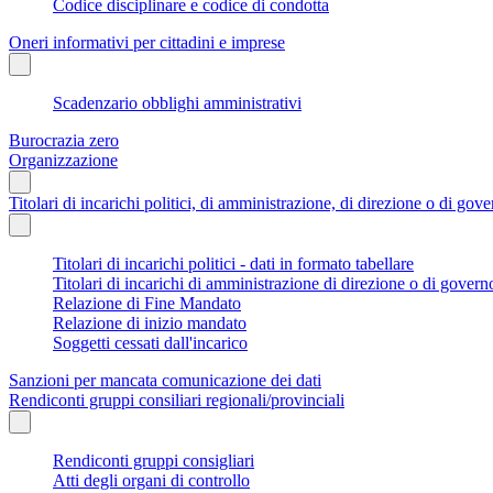
Codice disciplinare e codice di condotta
Oneri informativi per cittadini e imprese
Scadenzario obblighi amministrativi
Burocrazia zero
Organizzazione
Titolari di incarichi politici, di amministrazione, di direzione o di gov
Titolari di incarichi politici - dati in formato tabellare
Titolari di incarichi di amministrazione di direzione o di govern
Relazione di Fine Mandato
Relazione di inizio mandato
Soggetti cessati dall'incarico
Sanzioni per mancata comunicazione dei dati
Rendiconti gruppi consiliari regionali/provinciali
Rendiconti gruppi consigliari
Atti degli organi di controllo