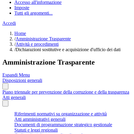
Accesso all'informazione
Imposte
Tutti gli argomenti...
Accedi
Home
/
Amministrazione Trasparente
/
Attività e procedimenti
/
Dichiarazioni sostitutive e acquisizione d'ufficio dei dati
Amministrazione Trasparente
Espandi Menu
Disposizioni generali
Piano triennale per prevenzione della corruzione e della trasparenza
Atti generali
Riferimenti normativi su organizzazione e attività
Atti amministrativi generali
Documenti di programmazione strategico gestionale
Statuti e leggi regionali