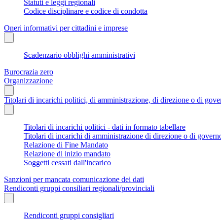
Statuti e leggi regionali
Codice disciplinare e codice di condotta
Oneri informativi per cittadini e imprese
Scadenzario obblighi amministrativi
Burocrazia zero
Organizzazione
Titolari di incarichi politici, di amministrazione, di direzione o di gov
Titolari di incarichi politici - dati in formato tabellare
Titolari di incarichi di amministrazione di direzione o di govern
Relazione di Fine Mandato
Relazione di inizio mandato
Soggetti cessati dall'incarico
Sanzioni per mancata comunicazione dei dati
Rendiconti gruppi consiliari regionali/provinciali
Rendiconti gruppi consigliari