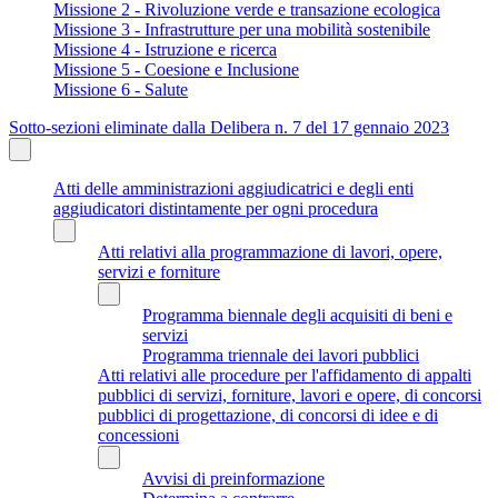
Missione 2 - Rivoluzione verde e transazione ecologica
Missione 3 - Infrastrutture per una mobilità sostenibile
Missione 4 - Istruzione e ricerca
Missione 5 - Coesione e Inclusione
Missione 6 - Salute
Sotto-sezioni eliminate dalla Delibera n. 7 del 17 gennaio 2023
Atti delle amministrazioni aggiudicatrici e degli enti
aggiudicatori distintamente per ogni procedura
Atti relativi alla programmazione di lavori, opere,
servizi e forniture
Programma biennale degli acquisiti di beni e
servizi
Programma triennale dei lavori pubblici
Atti relativi alle procedure per l'affidamento di appalti
pubblici di servizi, forniture, lavori e opere, di concorsi
pubblici di progettazione, di concorsi di idee e di
concessioni
Avvisi di preinformazione