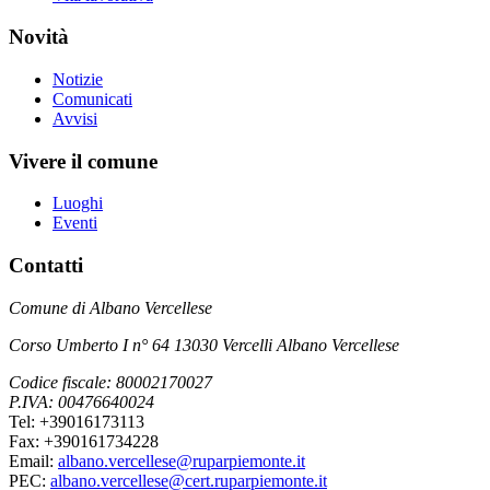
Novità
Notizie
Comunicati
Avvisi
Vivere il comune
Luoghi
Eventi
Contatti
Comune di Albano Vercellese
Corso Umberto I n° 64 13030 Vercelli Albano Vercellese
Codice fiscale: 80002170027
P.IVA: 00476640024
Tel: +39016173113
Fax: +390161734228
Email:
albano.vercellese@ruparpiemonte.it
PEC:
albano.vercellese@cert.ruparpiemonte.it