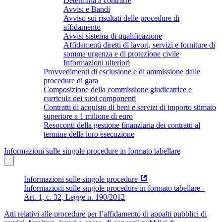
Determina a contrarre
Avvisi e Bandi
Avviso sui risultati delle procedure di
affidamento
Avvisi sistema di qualificazione
Affidamenti diretti di lavori, servizi e forniture di
somma urgenza e di protezione civile
Informazioni ulteriori
Provvedimenti di esclusione e di ammissione dalle
procedure di gara
Composizione della commissione giudicatrice e
curricula dei suoi componenti
Contratti di acquisto di beni e servizi di importo stimato
superiore a 1 milione di euro
Resoconti della gestione finanziaria dei contratti al
termine della loro esecuzione
Informazioni sulle singole procedure in formato tabellare
Informazioni sulle singole procedure
Informazioni sulle singole procedure in formato tabellare -
Art. 1, c. 32, Legge n. 190/2012
Atti relativi alle procedure per l’affidamento di appalti pubblici di