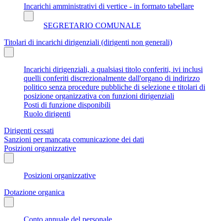
Incarichi amministrativi di vertice - in formato tabellare
SEGRETARIO COMUNALE
Titolari di incarichi dirigenziali (dirigenti non generali)
Incarichi dirigenziali, a qualsiasi titolo conferiti, ivi inclusi
quelli conferiti discrezionalmente dall'organo di indirizzo
politico senza procedure pubbliche di selezione e titolari di
posizione organizzativa con funzioni dirigenziali
Posti di funzione disponibili
Ruolo dirigenti
Dirigenti cessati
Sanzioni per mancata comunicazione dei dati
Posizioni organizzative
Posizioni organizzative
Dotazione organica
Conto annuale del personale