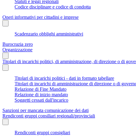
Statuti e leggi regionali
Codice disciplinare e codice di condotta
Oneri informativi per cittadini e imprese
Scadenzario obblighi amministrativi
Burocrazia zero
Organizzazione
Titolari di incarichi politici, di amministrazione, di direzione o di gov
Titolari di incarichi politici - dati in formato tabellare
Titolari di incarichi di amministrazione di direzione o di govern
Relazione di Fine Mandato
Relazione di inizio mandato
Soggetti cessati dall'incarico
Sanzioni per mancata comunicazione dei dati
Rendiconti gruppi consiliari regionali/provinciali
Rendiconti gruppi consigliari