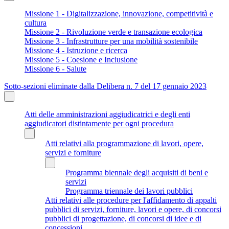
Missione 1 - Digitalizzazione, innovazione, competitività e
cultura
Missione 2 - Rivoluzione verde e transazione ecologica
Missione 3 - Infrastrutture per una mobilità sostenibile
Missione 4 - Istruzione e ricerca
Missione 5 - Coesione e Inclusione
Missione 6 - Salute
Sotto-sezioni eliminate dalla Delibera n. 7 del 17 gennaio 2023
Atti delle amministrazioni aggiudicatrici e degli enti
aggiudicatori distintamente per ogni procedura
Atti relativi alla programmazione di lavori, opere,
servizi e forniture
Programma biennale degli acquisiti di beni e
servizi
Programma triennale dei lavori pubblici
Atti relativi alle procedure per l'affidamento di appalti
pubblici di servizi, forniture, lavori e opere, di concorsi
pubblici di progettazione, di concorsi di idee e di
concessioni