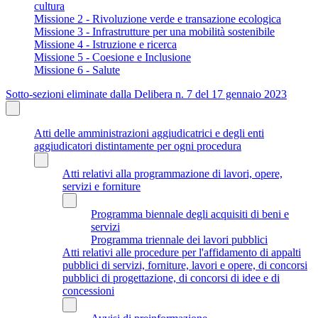
cultura
Missione 2 - Rivoluzione verde e transazione ecologica
Missione 3 - Infrastrutture per una mobilità sostenibile
Missione 4 - Istruzione e ricerca
Missione 5 - Coesione e Inclusione
Missione 6 - Salute
Sotto-sezioni eliminate dalla Delibera n. 7 del 17 gennaio 2023
Atti delle amministrazioni aggiudicatrici e degli enti
aggiudicatori distintamente per ogni procedura
Atti relativi alla programmazione di lavori, opere,
servizi e forniture
Programma biennale degli acquisiti di beni e
servizi
Programma triennale dei lavori pubblici
Atti relativi alle procedure per l'affidamento di appalti
pubblici di servizi, forniture, lavori e opere, di concorsi
pubblici di progettazione, di concorsi di idee e di
concessioni