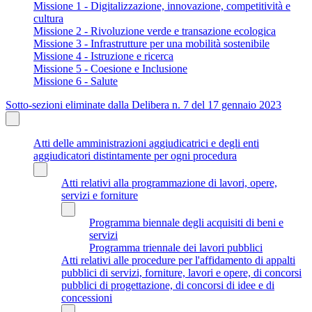
Missione 1 - Digitalizzazione, innovazione, competitività e
cultura
Missione 2 - Rivoluzione verde e transazione ecologica
Missione 3 - Infrastrutture per una mobilità sostenibile
Missione 4 - Istruzione e ricerca
Missione 5 - Coesione e Inclusione
Missione 6 - Salute
Sotto-sezioni eliminate dalla Delibera n. 7 del 17 gennaio 2023
Atti delle amministrazioni aggiudicatrici e degli enti
aggiudicatori distintamente per ogni procedura
Atti relativi alla programmazione di lavori, opere,
servizi e forniture
Programma biennale degli acquisiti di beni e
servizi
Programma triennale dei lavori pubblici
Atti relativi alle procedure per l'affidamento di appalti
pubblici di servizi, forniture, lavori e opere, di concorsi
pubblici di progettazione, di concorsi di idee e di
concessioni