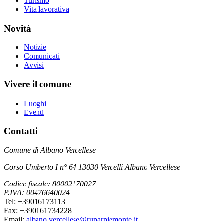
Turismo
Vita lavorativa
Novità
Notizie
Comunicati
Avvisi
Vivere il comune
Luoghi
Eventi
Contatti
Comune di Albano Vercellese
Corso Umberto I n° 64 13030 Vercelli Albano Vercellese
Codice fiscale: 80002170027
P.IVA: 00476640024
Tel: +39016173113
Fax: +390161734228
Email:
albano.vercellese@ruparpiemonte.it