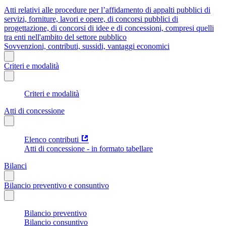
Atti relativi alle procedure per l’affidamento di appalti pubblici di
servizi, forniture, lavori e opere, di concorsi pubblici di
progettazione, di concorsi di idee e di concessioni, compresi quelli
tra enti nell'ambito del settore pubblico
Sovvenzioni, contributi, sussidi, vantaggi economici
Criteri e modalità
Criteri e modalità
Atti di concessione
Elenco contributi
Atti di concessione - in formato tabellare
Bilanci
Bilancio preventivo e consuntivo
Bilancio preventivo
Bilancio consuntivo