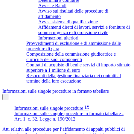
Determina a contrarre
Avvisi e Bandi
Avviso sui risultati delle procedure di
affidamento
Avvisi sistema di qualificazione
Affidamenti diretti di lavori, servizi e forniture di
somma urgenza e di protezione civile
Informazioni ulteriori
Provvedimenti di esclusione e di ammissione dalle
procedure di gara
Composizione della commissione giudicatrice e
curricula dei suoi componenti
Contratti di acquisto di beni e servizi di importo stimato
superiore a 1 milione di euro
Resoconti della gestione finanziaria dei contratti al
termine della loro esecuzione
Informazioni sulle singole procedure in formato tabellare
Informazioni sulle singole procedure
Informazioni sulle singole procedure in formato tabellare -
Art. 1, c. 32, Legge n. 190/2012
Atti relativi alle procedure per l’affidamento di appalti pubblici di