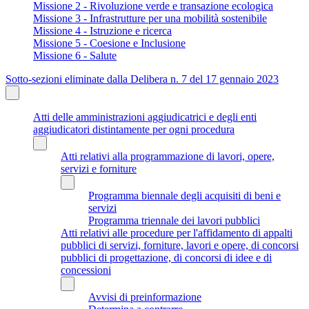
Missione 2 - Rivoluzione verde e transazione ecologica
Missione 3 - Infrastrutture per una mobilità sostenibile
Missione 4 - Istruzione e ricerca
Missione 5 - Coesione e Inclusione
Missione 6 - Salute
Sotto-sezioni eliminate dalla Delibera n. 7 del 17 gennaio 2023
Atti delle amministrazioni aggiudicatrici e degli enti
aggiudicatori distintamente per ogni procedura
Atti relativi alla programmazione di lavori, opere,
servizi e forniture
Programma biennale degli acquisiti di beni e
servizi
Programma triennale dei lavori pubblici
Atti relativi alle procedure per l'affidamento di appalti
pubblici di servizi, forniture, lavori e opere, di concorsi
pubblici di progettazione, di concorsi di idee e di
concessioni
Avvisi di preinformazione