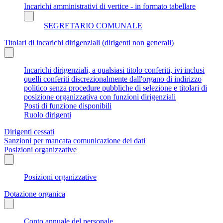
Incarichi amministrativi di vertice - in formato tabellare
SEGRETARIO COMUNALE
Titolari di incarichi dirigenziali (dirigenti non generali)
Incarichi dirigenziali, a qualsiasi titolo conferiti, ivi inclusi
quelli conferiti discrezionalmente dall'organo di indirizzo
politico senza procedure pubbliche di selezione e titolari di
posizione organizzativa con funzioni dirigenziali
Posti di funzione disponibili
Ruolo dirigenti
Dirigenti cessati
Sanzioni per mancata comunicazione dei dati
Posizioni organizzative
Posizioni organizzative
Dotazione organica
Conto annuale del personale