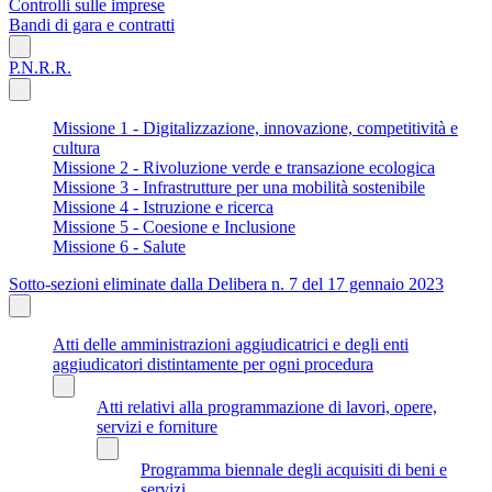
Controlli sulle imprese
Bandi di gara e contratti
P.N.R.R.
Missione 1 - Digitalizzazione, innovazione, competitività e
cultura
Missione 2 - Rivoluzione verde e transazione ecologica
Missione 3 - Infrastrutture per una mobilità sostenibile
Missione 4 - Istruzione e ricerca
Missione 5 - Coesione e Inclusione
Missione 6 - Salute
Sotto-sezioni eliminate dalla Delibera n. 7 del 17 gennaio 2023
Atti delle amministrazioni aggiudicatrici e degli enti
aggiudicatori distintamente per ogni procedura
Atti relativi alla programmazione di lavori, opere,
servizi e forniture
Programma biennale degli acquisiti di beni e
servizi