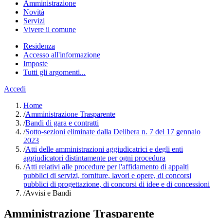
Amministrazione
Novità
Servizi
Vivere il comune
Residenza
Accesso all'informazione
Imposte
Tutti gli argomenti...
Accedi
Home
/
Amministrazione Trasparente
/
Bandi di gara e contratti
/
Sotto-sezioni eliminate dalla Delibera n. 7 del 17 gennaio
2023
/
Atti delle amministrazioni aggiudicatrici e degli enti
aggiudicatori distintamente per ogni procedura
/
Atti relativi alle procedure per l'affidamento di appalti
pubblici di servizi, forniture, lavori e opere, di concorsi
pubblici di progettazione, di concorsi di idee e di concessioni
/
Avvisi e Bandi
Amministrazione Trasparente