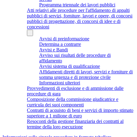
Programma triennale dei lavori pubblici
Atti relativi alle procedure per l'affidamento di appalti
pubblici di servizi, forniture, lavori e opere, di concorsi
pubblici di progettazione, di concorsi di idee e di
concessioni
Avvisi di preinformazione
Determina a contrarre
Avvisi e Bandi
Avviso sui risultati delle procedure di
affidamento
Avvisi sistema di qualificazione
Affidamenti diretti di lavori, servizi e forniture di
somma urgenza e di protezione civile
Informazioni ulteriori
Provvedimenti di esclusione e di ammissione dalle
procedure di gara
Composizione della commissione giudicatrice e
curricula dei suoi componenti
Contratti di acquisto di beni e servizi di importo stimato
superiore a 1 milione di euro
Resoconti della gestione finanziaria dei contratti al
termine della loro esecuzione