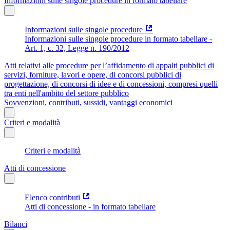
Informazioni sulle singole procedure in formato tabellare
Informazioni sulle singole procedure
Informazioni sulle singole procedure in formato tabellare -
Art. 1, c. 32, Legge n. 190/2012
Atti relativi alle procedure per l’affidamento di appalti pubblici di
servizi, forniture, lavori e opere, di concorsi pubblici di
progettazione, di concorsi di idee e di concessioni, compresi quelli
tra enti nell'ambito del settore pubblico
Sovvenzioni, contributi, sussidi, vantaggi economici
Criteri e modalità
Criteri e modalità
Atti di concessione
Elenco contributi
Atti di concessione - in formato tabellare
Bilanci