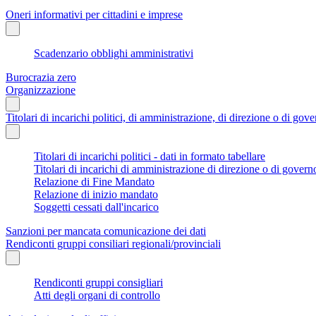
Oneri informativi per cittadini e imprese
Scadenzario obblighi amministrativi
Burocrazia zero
Organizzazione
Titolari di incarichi politici, di amministrazione, di direzione o di gov
Titolari di incarichi politici - dati in formato tabellare
Titolari di incarichi di amministrazione di direzione o di govern
Relazione di Fine Mandato
Relazione di inizio mandato
Soggetti cessati dall'incarico
Sanzioni per mancata comunicazione dei dati
Rendiconti gruppi consiliari regionali/provinciali
Rendiconti gruppi consigliari
Atti degli organi di controllo