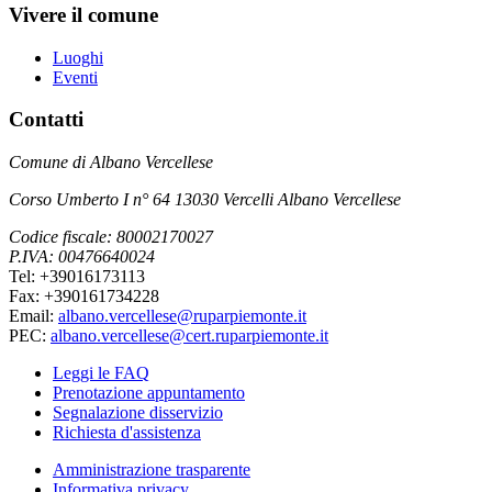
Vivere il comune
Luoghi
Eventi
Contatti
Comune di Albano Vercellese
Corso Umberto I n° 64 13030 Vercelli Albano Vercellese
Codice fiscale: 80002170027
P.IVA: 00476640024
Tel: +39016173113
Fax: +390161734228
Email:
albano.vercellese@ruparpiemonte.it
PEC:
albano.vercellese@cert.ruparpiemonte.it
Leggi le FAQ
Prenotazione appuntamento
Segnalazione disservizio
Richiesta d'assistenza
Amministrazione trasparente
Informativa privacy