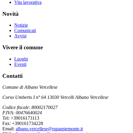
Vita lavorativa
Novità
Notizie
Comunicati
Avvisi
Vivere il comune
Luoghi
Eventi
Contatti
Comune di Albano Vercellese
Corso Umberto I n° 64 13030 Vercelli Albano Vercellese
Codice fiscale: 80002170027
P.IVA: 00476640024
Tel: +39016173113
Fax: +390161734228
Email:
albano.vercellese@ruparpiemonte.it