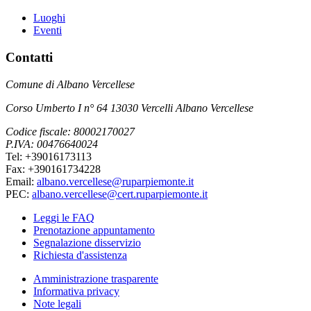
Luoghi
Eventi
Contatti
Comune di Albano Vercellese
Corso Umberto I n° 64 13030 Vercelli Albano Vercellese
Codice fiscale: 80002170027
P.IVA: 00476640024
Tel: +39016173113
Fax: +390161734228
Email:
albano.vercellese@ruparpiemonte.it
PEC:
albano.vercellese@cert.ruparpiemonte.it
Leggi le FAQ
Prenotazione appuntamento
Segnalazione disservizio
Richiesta d'assistenza
Amministrazione trasparente
Informativa privacy
Note legali