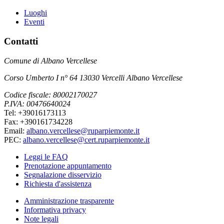
Luoghi
Eventi
Contatti
Comune di Albano Vercellese
Corso Umberto I n° 64 13030 Vercelli Albano Vercellese
Codice fiscale: 80002170027
P.IVA: 00476640024
Tel: +39016173113
Fax: +390161734228
Email:
albano.vercellese@ruparpiemonte.it
PEC:
albano.vercellese@cert.ruparpiemonte.it
Leggi le FAQ
Prenotazione appuntamento
Segnalazione disservizio
Richiesta d'assistenza
Amministrazione trasparente
Informativa privacy
Note legali